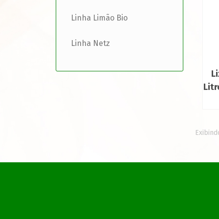
Linha Limão Bio
Linha Netz
L
Lit
Exibind