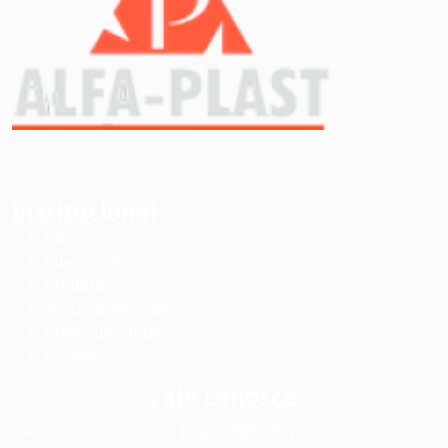
Institucional
Home
Quem somos
Produtos
Sustentabilidade
Áreas atendidas
Contato
Fale conosco
(45) 99986-1156