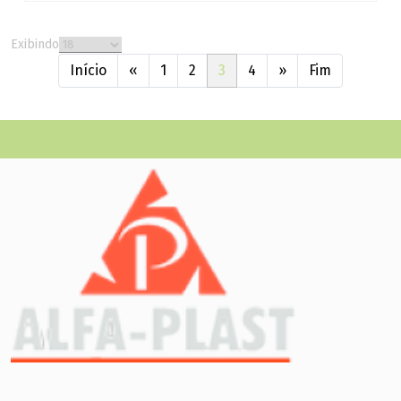
Exibindo
Início
«
1
2
3
4
»
Fim