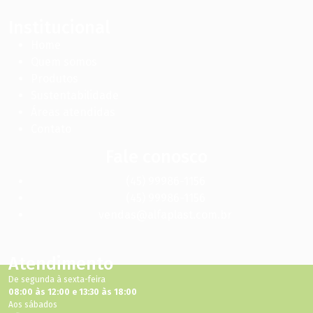
Institucional
Home
Quem somos
Produtos
Sustentabilidade
Áreas atendidas
Contato
Fale conosco
(45) 99986-1156
(45) 99986-1156
vendas@alfaplast.com.br
Atendimento
De segunda à sexta-feira
08:00 às 12:00 e 13:30 às 18:00
Aos sábados