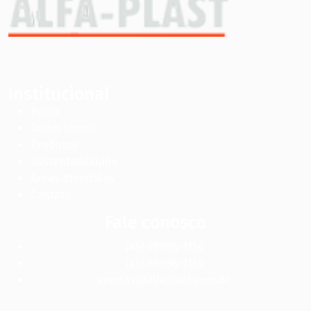
Institucional
Home
Quem somos
Produtos
Sustentabilidade
Áreas atendidas
Contato
Fale conosco
(45) 99986-1156
(45) 99986-1156
vendas@alfaplast.com.br